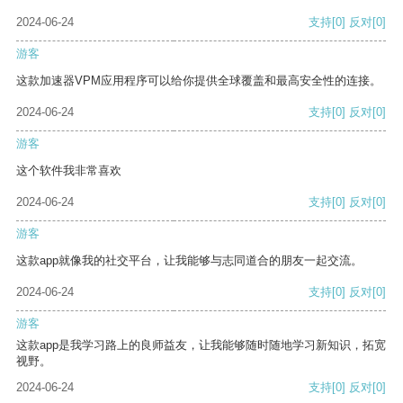
2024-06-24
支持
[0]
反对
[0]
游客
这款加速器VPM应用程序可以给你提供全球覆盖和最高安全性的连接。
2024-06-24
支持
[0]
反对
[0]
游客
这个软件我非常喜欢
2024-06-24
支持
[0]
反对
[0]
游客
这款app就像我的社交平台，让我能够与志同道合的朋友一起交流。
2024-06-24
支持
[0]
反对
[0]
游客
这款app是我学习路上的良师益友，让我能够随时随地学习新知识，拓宽
视野。
2024-06-24
支持
[0]
反对
[0]