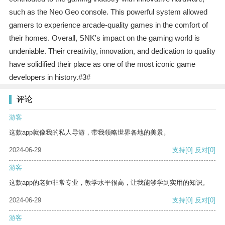
such as the Neo Geo console. This powerful system allowed
gamers to experience arcade-quality games in the comfort of
their homes. Overall, SNK's impact on the gaming world is
undeniable. Their creativity, innovation, and dedication to quality
have solidified their place as one of the most iconic game
developers in history.#3#
评论
游客
这款app就像我的私人导游，带我领略世界各地的美景。
2024-06-29
支持
[0]
反对
[0]
游客
这款app的老师非常专业，教学水平很高，让我能够学到实用的知识。
2024-06-29
支持
[0]
反对
[0]
游客