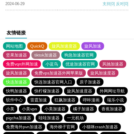
2024-06-29
支持
[0]
反对
[0]
友情链接
网站地图
QuickQ
旋风加速度器
旋风加速
坚果加速器
tiktok加速器
狗急加速器官网
免费vqn外网加速
小蓝鸟
优途加速器官网
风驰加速器
旋风加速器
免费vps加速器外网苹果版
旋风加速度器
快连加速器
快连加速器官网入口
原子加速器
快鸭加速器
快柠檬加速器
旋风加速度器
外网网址导航
软件中心
雷霆加速
狂飙加速器
哔咔漫画
瑞乐小说
小美
小美vpn
小美加速器
橘子加速器
香蕉加速器
pigcha加速器
哇哇加速器
一元机场
免费海外pvn加速器
海外梯子官网
小猫咪crash加速器