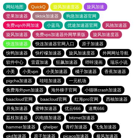
网站地图
QuickQ
旋风加速度器
旋风加速
坚果加速器
tiktok加速器
狗急加速器官网
免费vqn外网加速
小蓝鸟
优途加速器官网
风驰加速器
旋风加速器
免费vps加速器外网苹果版
旋风加速度器
快连加速器
快连加速器官网入口
原子加速器
快鸭加速器
快柠檬加速器
旋风加速度器
外网网址导航
软件中心
雷霆加速
狂飙加速器
哔咔漫画
瑞乐小说
小美
小美vpn
小美加速器
橘子加速器
香蕉加速器
pigcha加速器
哇哇加速器
一元机场
免费海外pvn加速器
海外梯子官网
小猫咪crash加速器
baacloud官网
baacloud官网
红海pro官网
西柚加速器
月兔加速器
蜜蜂加速器
优云666
速鹰666
荔枝加速器
闪电猫加速器
bitznet加速器
hammer加速器
ghelper
青柠加速器
飞兔加速器
gkd加速器
原子加速器
picacg加速器
极风加速器