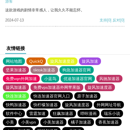
游客
这款游戏的剧情非常感人，让我久久不能忘怀。
2024-07-13
支持
[0]
反对
[0]
友情链接
网站地图
QuickQ
旋风加速度器
旋风加速
坚果加速器
tiktok加速器
狗急加速器官网
免费vqn外网加速
小蓝鸟
优途加速器官网
风驰加速器
旋风加速器
免费vps加速器外网苹果版
旋风加速度器
快连加速器
快连加速器官网入口
原子加速器
快鸭加速器
快柠檬加速器
旋风加速度器
外网网址导航
软件中心
雷霆加速
狂飙加速器
哔咔漫画
瑞乐小说
小美
小美vpn
小美加速器
橘子加速器
香蕉加速器