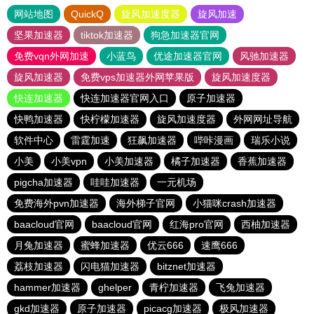
网站地图
QuickQ
旋风加速度器
旋风加速
坚果加速器
tiktok加速器
狗急加速器官网
免费vqn外网加速
小蓝鸟
优途加速器官网
风驰加速器
旋风加速器
免费vps加速器外网苹果版
旋风加速度器
快连加速器
快连加速器官网入口
原子加速器
快鸭加速器
快柠檬加速器
旋风加速度器
外网网址导航
软件中心
雷霆加速
狂飙加速器
哔咔漫画
瑞乐小说
小美
小美vpn
小美加速器
橘子加速器
香蕉加速器
pigcha加速器
哇哇加速器
一元机场
免费海外pvn加速器
海外梯子官网
小猫咪crash加速器
baacloud官网
baacloud官网
红海pro官网
西柚加速器
月兔加速器
蜜蜂加速器
优云666
速鹰666
荔枝加速器
闪电猫加速器
bitznet加速器
hammer加速器
ghelper
青柠加速器
飞兔加速器
gkd加速器
原子加速器
picacg加速器
极风加速器