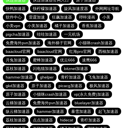
快连加速器
快连加速器官网入口
原子加速器
快鸭加速器
快柠檬加速器
旋风加速度器
外网网址导航
软件中心
雷霆加速
狂飙加速器
哔咔漫画
小美
小美vpn
小美加速器
橘子加速器
香蕉加速器
pigcha加速器
哇哇加速器
一元机场
免费海外pvn加速器
海外梯子官网
小猫咪crash加速器
baacloud官网
baacloud官网
红海pro官网
西柚加速器
月兔加速器
蜜蜂加速器
优云666
速鹰666
荔枝加速器
闪电猫加速器
bitznet加速器
hammer加速器
ghelper
青柠加速器
飞兔加速器
gkd加速器
原子加速器
picacg加速器
极风加速器
原子加速器
小猫咪crash加速器
vp(永久免费)加速器
云梯加速器
免费海外pvn加速器
bluelayer加速器
纵云梯加速器
hammer加速器
暴雪加速器
起飞加速器
荔枝加速器
点点加速器
hidecat
青柠加速器