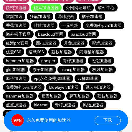
快鸭加速器
旋风加速度器
外网网址导航
软件中心
雷霆加速
狂飙加速器
哔咔漫画
橘子加速器
香蕉加速器
哇哇加速器
一元机场
免费海外pvn加速器
海外梯子官网
baacloud官网
baacloud官网
红海pro官网
西柚加速器
月兔加速器
蜜蜂加速器
优云666
速鹰666
荔枝加速器
闪电猫加速器
hammer加速器
ghelper
青柠加速器
飞兔加速器
gkd加速器
原子加速器
picacg加速器
极风加速器
原子加速器
vp(永久免费)加速器
云梯加速器
免费海外pvn加速器
bluelayer加速器
纵云梯加速器
hammer加速器
暴雪加速器
起飞加速器
荔枝加速器
点点加速器
hidecat
青柠加速器
风驰加速器
海鸥加速器
蜜蜂加速器
abc加速器
飞兔加速器
永久免费使用的加速器
下载
0.053630s
首页
安卓
苹果
排行
推荐