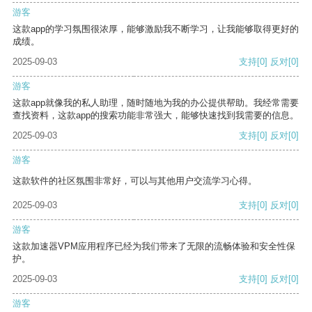
游客
这款app的学习氛围很浓厚，能够激励我不断学习，让我能够取得更好的
成绩。
2025-09-03
支持
[0]
反对
[0]
游客
这款app就像我的私人助理，随时随地为我的办公提供帮助。我经常需要
查找资料，这款app的搜索功能非常强大，能够快速找到我需要的信息。
2025-09-03
支持
[0]
反对
[0]
游客
这款软件的社区氛围非常好，可以与其他用户交流学习心得。
2025-09-03
支持
[0]
反对
[0]
游客
这款加速器VPM应用程序已经为我们带来了无限的流畅体验和安全性保
护。
2025-09-03
支持
[0]
反对
[0]
游客