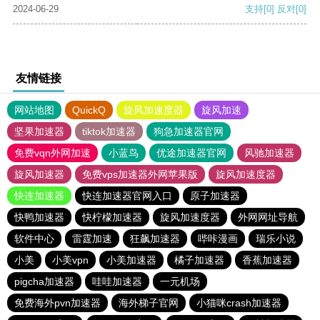
2024-06-29
支持
[0]
反对
[0]
友情链接
网站地图
QuickQ
旋风加速度器
旋风加速
坚果加速器
tiktok加速器
狗急加速器官网
免费vqn外网加速
小蓝鸟
优途加速器官网
风驰加速器
旋风加速器
免费vps加速器外网苹果版
旋风加速度器
快连加速器
快连加速器官网入口
原子加速器
快鸭加速器
快柠檬加速器
旋风加速度器
外网网址导航
软件中心
雷霆加速
狂飙加速器
哔咔漫画
瑞乐小说
小美
小美vpn
小美加速器
橘子加速器
香蕉加速器
pigcha加速器
哇哇加速器
一元机场
免费海外pvn加速器
海外梯子官网
小猫咪crash加速器