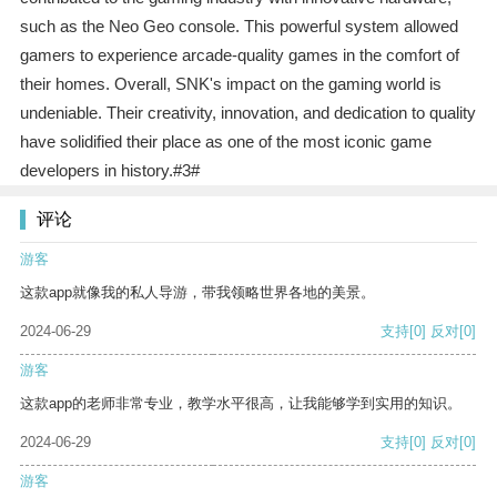
such as the Neo Geo console. This powerful system allowed
gamers to experience arcade-quality games in the comfort of
their homes. Overall, SNK's impact on the gaming world is
undeniable. Their creativity, innovation, and dedication to quality
have solidified their place as one of the most iconic game
developers in history.#3#
评论
游客
这款app就像我的私人导游，带我领略世界各地的美景。
2024-06-29
支持
[0]
反对
[0]
游客
这款app的老师非常专业，教学水平很高，让我能够学到实用的知识。
2024-06-29
支持
[0]
反对
[0]
游客