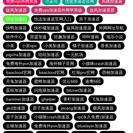
免费vqn外网加速
小蓝鸟
优途加速器官网
风驰加速器
旋风加速器
免费vps加速器外网苹果版
旋风加速度器
快连加速器
快连加速器官网入口
原子加速器
快鸭加速器
快柠檬加速器
旋风加速度器
外网网址导航
软件中心
雷霆加速
狂飙加速器
哔咔漫画
瑞乐小说
小美
小美vpn
小美加速器
橘子加速器
香蕉加速器
pigcha加速器
哇哇加速器
一元机场
免费海外pvn加速器
海外梯子官网
小猫咪crash加速器
baacloud官网
baacloud官网
红海pro官网
西柚加速器
月兔加速器
蜜蜂加速器
优云666
速鹰666
荔枝加速器
闪电猫加速器
bitznet加速器
hammer加速器
ghelper
青柠加速器
飞兔加速器
gkd加速器
原子加速器
picacg加速器
极风加速器
原子加速器
小猫咪crash加速器
vp(永久免费)加速器
云梯加速器
免费海外pvn加速器
bluelayer加速器