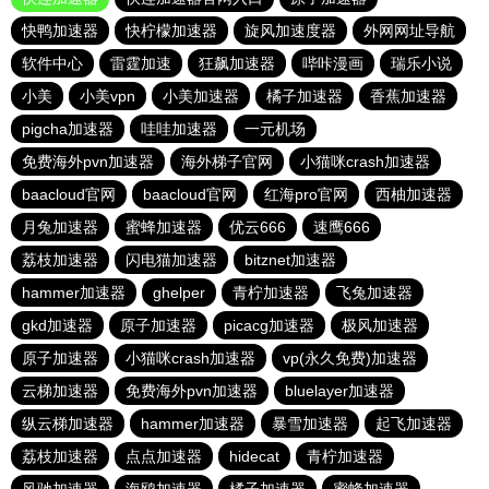
快鸭加速器
快柠檬加速器
旋风加速度器
外网网址导航
软件中心
雷霆加速
狂飙加速器
哔咔漫画
瑞乐小说
小美
小美vpn
小美加速器
橘子加速器
香蕉加速器
pigcha加速器
哇哇加速器
一元机场
免费海外pvn加速器
海外梯子官网
小猫咪crash加速器
baacloud官网
baacloud官网
红海pro官网
西柚加速器
月兔加速器
蜜蜂加速器
优云666
速鹰666
荔枝加速器
闪电猫加速器
bitznet加速器
hammer加速器
ghelper
青柠加速器
飞兔加速器
gkd加速器
原子加速器
picacg加速器
极风加速器
原子加速器
小猫咪crash加速器
vp(永久免费)加速器
云梯加速器
免费海外pvn加速器
bluelayer加速器
纵云梯加速器
hammer加速器
暴雪加速器
起飞加速器
荔枝加速器
点点加速器
hidecat
青柠加速器