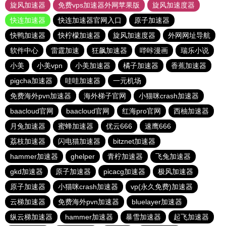
旋风加速器
免费vps加速器外网苹果版
旋风加速度器
快连加速器
快连加速器官网入口
原子加速器
快鸭加速器
快柠檬加速器
旋风加速度器
外网网址导航
软件中心
雷霆加速
狂飙加速器
哔咔漫画
瑞乐小说
小美
小美vpn
小美加速器
橘子加速器
香蕉加速器
pigcha加速器
哇哇加速器
一元机场
免费海外pvn加速器
海外梯子官网
小猫咪crash加速器
baacloud官网
baacloud官网
红海pro官网
西柚加速器
月兔加速器
蜜蜂加速器
优云666
速鹰666
荔枝加速器
闪电猫加速器
bitznet加速器
hammer加速器
ghelper
青柠加速器
飞兔加速器
gkd加速器
原子加速器
picacg加速器
极风加速器
原子加速器
小猫咪crash加速器
vp(永久免费)加速器
云梯加速器
免费海外pvn加速器
bluelayer加速器
纵云梯加速器
hammer加速器
暴雪加速器
起飞加速器