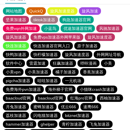
网站地图
QuickQ
旋风加速度器
旋风加速
坚果加速器
tiktok加速器
狗急加速器官网
免费vqn外网加速
小蓝鸟
优途加速器官网
风驰加速器
旋风加速器
免费vps加速器外网苹果版
旋风加速度器
快连加速器
快连加速器官网入口
原子加速器
快鸭加速器
快柠檬加速器
旋风加速度器
外网网址导航
软件中心
雷霆加速
狂飙加速器
哔咔漫画
小美
小美vpn
小美加速器
橘子加速器
香蕉加速器
pigcha加速器
哇哇加速器
一元机场
免费海外pvn加速器
海外梯子官网
小猫咪crash加速器
baacloud官网
baacloud官网
红海pro官网
西柚加速器
月兔加速器
蜜蜂加速器
优云666
速鹰666
荔枝加速器
闪电猫加速器
bitznet加速器
hammer加速器
ghelper
青柠加速器
飞兔加速器