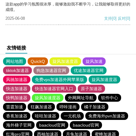
这款app的学习氛围很浓厚，能够激励我不断学习，让我能够取得更好的
成绩。
2025-06-08
支持
[0]
反对
[0]
友情链接
网站地图
QuickQ
旋风加速度器
旋风加速
tiktok加速器
狗急加速器官网
优途加速器官网
风驰加速器
免费vps加速器外网苹果版
旋风加速度器
快连加速器
快连加速器官网入口
原子加速器
快鸭加速器
旋风加速度器
外网网址导航
软件中心
雷霆加速
狂飙加速器
哔咔漫画
橘子加速器
香蕉加速器
哇哇加速器
一元机场
免费海外pvn加速器
海外梯子官网
baacloud官网
baacloud官网
红海pro官网
西柚加速器
月兔加速器
蜜蜂加速器