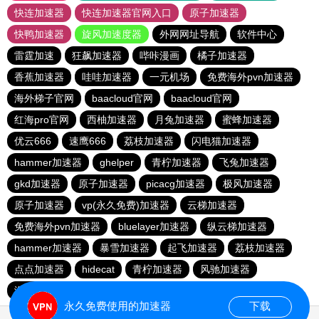
快连加速器
快连加速器官网入口
原子加速器
快鸭加速器
旋风加速度器
外网网址导航
软件中心
雷霆加速
狂飙加速器
哔咔漫画
橘子加速器
香蕉加速器
哇哇加速器
一元机场
免费海外pvn加速器
海外梯子官网
baacloud官网
baacloud官网
红海pro官网
西柚加速器
月兔加速器
蜜蜂加速器
优云666
速鹰666
荔枝加速器
闪电猫加速器
hammer加速器
ghelper
青柠加速器
飞兔加速器
gkd加速器
原子加速器
picacg加速器
极风加速器
原子加速器
vp(永久免费)加速器
云梯加速器
免费海外pvn加速器
bluelayer加速器
纵云梯加速器
hammer加速器
暴雪加速器
起飞加速器
荔枝加速器
点点加速器
hidecat
青柠加速器
风驰加速器
海鸥加速器
蜜蜂加速器
abc加速器
飞兔加速器
永久免费使用的加速器
下载