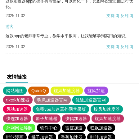
这款加速器app的操作有点复杂，可以简化一下，比如将设置页面进行优
化。
2025-11-02
支持
[0]
反对
[0]
游客
这款app的老师非常专业，教学水平很高，让我能够学到实用的知识。
2025-11-02
支持
[0]
反对
[0]
友情链接
网站地图
QuickQ
旋风加速度器
旋风加速
tiktok加速器
狗急加速器官网
优途加速器官网
风驰加速器
免费vps加速器外网苹果版
旋风加速度器
快连加速器
原子加速器
快鸭加速器
旋风加速度器
外网网址导航
软件中心
雷霆加速
狂飙加速器
哔咔漫画
橘子加速器
香蕉加速器
哇哇加速器