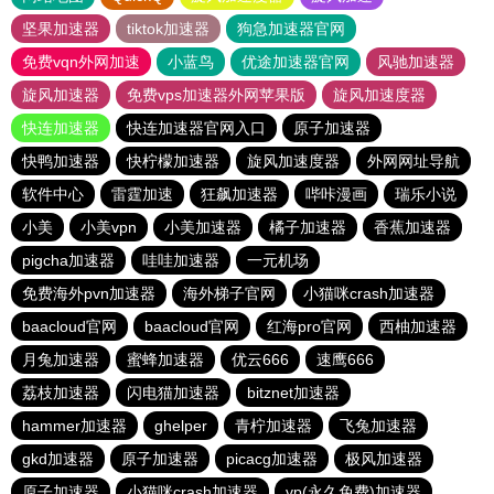
坚果加速器
tiktok加速器
狗急加速器官网
免费vqn外网加速
小蓝鸟
优途加速器官网
风驰加速器
旋风加速器
免费vps加速器外网苹果版
旋风加速度器
快连加速器
快连加速器官网入口
原子加速器
快鸭加速器
快柠檬加速器
旋风加速度器
外网网址导航
软件中心
雷霆加速
狂飙加速器
哔咔漫画
瑞乐小说
小美
小美vpn
小美加速器
橘子加速器
香蕉加速器
pigcha加速器
哇哇加速器
一元机场
免费海外pvn加速器
海外梯子官网
小猫咪crash加速器
baacloud官网
baacloud官网
红海pro官网
西柚加速器
月兔加速器
蜜蜂加速器
优云666
速鹰666
荔枝加速器
闪电猫加速器
bitznet加速器
hammer加速器
ghelper
青柠加速器
飞兔加速器
gkd加速器
原子加速器
picacg加速器
极风加速器
原子加速器
小猫咪crash加速器
vp(永久免费)加速器